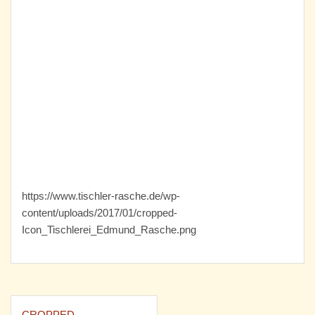
https://www.tischler-rasche.de/wp-
content/uploads/2017/01/cropped-
Icon_Tischlerei_Edmund_Rasche.png
Beitrags-
CROPPED-